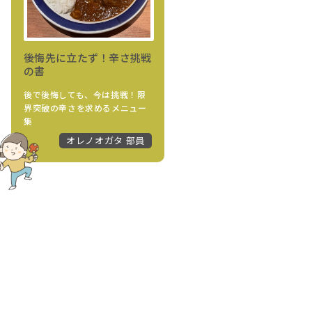
後悔先に立たず！辛さ挑戦
の書
後で後悔しても、今は挑戦！限
界突破の辛さを求めるメニュー
集
オレノオガタ 部員