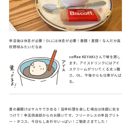
辛活後は休息が必要！OLには休息が必要！春闘！夏闘！なんだか高
校野球みたいだなあ
coffee KEYAKI
さんで喉を潤し
ます。アイスドリンクにはアイ
スクリームがついてくる太っ腹
さ。OL、午後からも仕事がんば
る。
夏の幕開けはサルサできめる！旨辛料理を楽しむ場合は体調に気を
つけて！辛活倶楽部からのお願いです。フリーホレスの辛旨ブリト
ー・タコス、今日もしあわせいっぱい！ご馳走さまでした！