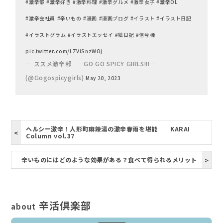
#激辛部
#激辛好き
#激辛料理
#激辛グルメ
#激辛女子
#激辛OL
#激辛会社員
#辛いもの
#漫画
#漫画ブログ
#イラスト
#イラスト日記
#イラストグラム
#イラストエッセイ
#絵日記
#信号機
pic.twitter.com/LZViSnzWOj
— ススメ激辛部 —GO GO SPICY GIRLS!!!—
(@Gogospicygirls)
May 20, 2023
ヘルシー激辛！人形町麻辣湯の激辛春雨を堪能 ｜KARAI
Column vol.37
辛いものにはどのような効果がある？食べて得られるメリット
辛活倶楽部
about