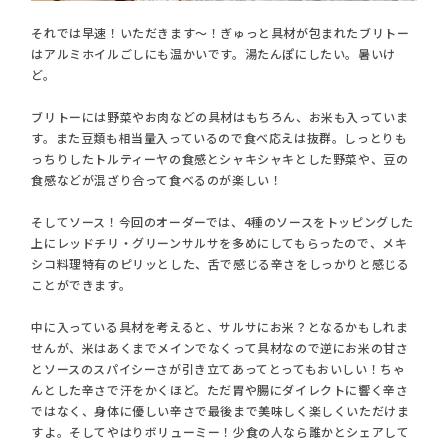
それでは早速！いただきます〜！ぎゅっと具材が包まれたブリトー
はアルミホイルごしにも温かいです。湯たんぽにしたい。暑いけ
ど。
ブリトーには野菜やお肉などの具材はもちろん、お米も入っていま
す。また豆類も相当量入っているので食べ応えは抜群。しっとりも
っちりしたトルティーヤの食感とシャキシャキとした野菜や、豆の
食感などが混ざり合って食べるのが楽しい！
そしてソース！今回のオーダーでは、4種のソースをトッピングした
上にレッドチリ・グリーンサルサを多めにしてもらったので、メキ
シコ料理特有のピリッとした、舌で感じる辛さをしっかりと感じる
ことができます。
中に入っている具材を考えると、サルサにお米？となるかもしれま
せんが、米はあくまでメインでなくって具材なので逆にお米の甘さ
とソースのスパイシーさが引き立てあってとってもおいしい！ちゃ
んとした辛さで汗をかくほど。ただ胃や腸にダイレクトに響く辛さ
ではなく、身体に優しい辛さで最後まで美味しく楽しくいただけま
すよ。そしてやはりボリューミー！少食の人なら誰かとシェアして