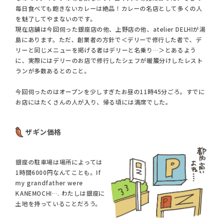
毎日食べても飽きないカレーは絶品！カレーの名店として多くの人
を魅了してやまないのです。
現在店舗は今回伺った銀座店の他、上野店の他、atelier DELHIが湯
島にあります。ただ、創業者の方針で＜デリーで修行した者で、デ
リーと同じメニューを掲げる者はデリーと名乗り…＞とあるよう
に、実際にはデリーのお店で修行したシェフが暖簾分けしたレスト
ランが多数あるとのこと。
今回伺ったのはオープンを少しすぎたお昼の11時45分ごろ。すでに
お店にはたくさんの人が入り、帰る頃には満席でした。
ザギン価格
銀座の駐車場は場所によっては
1時間6000円なんてことも。If
my grandfather were
KANEMOCHI…. わたしは銀座に
土地を持っていることだろう。