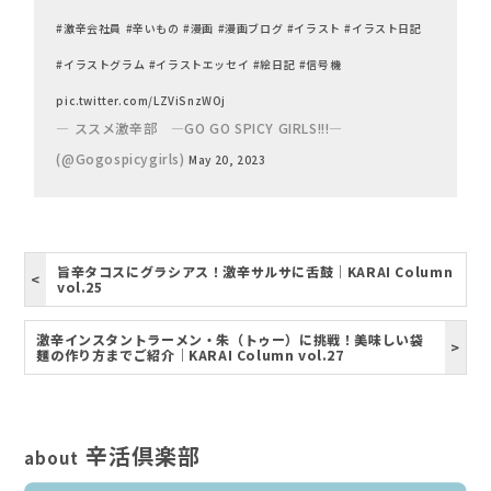
#激辛会社員
#辛いもの
#漫画
#漫画ブログ
#イラスト
#イラスト日記
#イラストグラム
#イラストエッセイ
#絵日記
#信号機
pic.twitter.com/LZViSnzWOj
— ススメ激辛部 —GO GO SPICY GIRLS!!!—
(@Gogospicygirls)
May 20, 2023
旨辛タコスにグラシアス！激辛サルサに舌鼓｜KARAI Column
vol.25
激辛インスタントラーメン・朱（トゥー）に挑戦！美味しい袋
麺の作り方までご紹介｜KARAI Column vol.27
辛活倶楽部
about