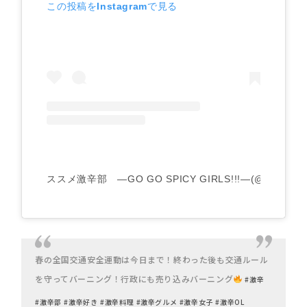
この投稿をInstagramで見る
ススメ激辛部 —GO GO SPICY GIRLS!!!—(@gogospi
春の全国交通安全運動は今日まで！終わった後も交通ルール
を守ってバーニング！行政にも売り込みバーニング
#激辛
#激辛部
#激辛好き
#激辛料理
#激辛グルメ
#激辛女子
#激辛OL