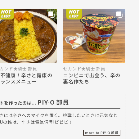
カンド★騎士 部員
セカンド★騎士 部員
脱不健康！辛さと健康の
コンビニで出会う、辛の
バランスメニュー
裏名作たち
PIY-O 部員
を作ったのは...
きには辛さへのマイクを置く。挑戦したいときは元気なと
TSUの銘は、辛さは電気信号!ビビビ！
more to PIY-O 部員