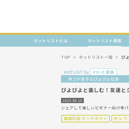
ホットリストとは
ホットリスト検索
TOP
ホットリスト一覧
ぴ
HOTLIST by
PIY-O 部員
辛さが苦手なぴよぴよ社員
ぴよぴよと楽しむ！友達と
2025.09.10
シェアして楽しいビギナー向け辛パ
韓国料理 ホンデポチャ
オル ラ 