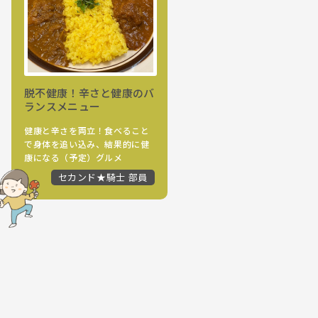
脱不健康！辛さと健康のバ
ランスメニュー
健康と辛さを両立！食べること
で身体を追い込み、結果的に健
康になる（予定）グルメ
セカンド★騎士 部員