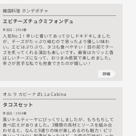
韓国料理 ホンデポチャ
エビチーズチュクミフォンデュ
辛活日：2024春
人気No.1！辛いと書いてあって少しドキドキしました
が、チーズがたっぷり絡むので思ったより優しい味わ
い。エビはぷりぷり、タコも食べやすい！目の前でチー
ズを炙ってくれる演出も楽しいです。最後はカリッと香
ばしいチーズになって、おつまみ感覚で楽しめました。
辛さが苦手な私でも完食できたのが嬉しい！
詳細
オル ラ カビーナ ØL La Cabina
タコスセット
辛活日：2024春
黒いトルティーヤにびっくりしましたが、もちもちして
食べ応えがありました。3種類の具材とソースを組み合
わせると、なんと9通りの味が楽しめるのも魅力！ピリ
辛ソースは少し刺激があったけど、お肉の旨味がしっか