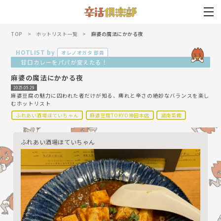
TOP
ホットリスト一覧
麻婆の魔法にかかる夜
HOTLIST by
オレノオガタ 部員
甘口カレーをパパが変えたる！
麻婆の魔法にかかる夜
2025.05.29
麻婆豆腐の魅力に囚われた者だけが知る、痺れと辛さの絶妙なバランスを楽し
むホットリスト
ふれあい酒場ほていちゃん
麻婆豆腐TOKYO神田本店
湖南菜館
ふれあい酒場ほていちゃん