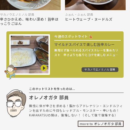
サカノウエノミノル 部員
ふぉん・ふぉん 部員
辛さひかえめ、味わい深め！旨辛ほ
ヒートウェーブ・ヌードルズ
っこりごはん
今週のスポットライト
マイルドスパイスで楽しむ旨辛カレー
無理せず食べられるスパイスカレーを集めたリ
スト 辛さよりも香りとコクを楽しむメニュー
が並ぶ
サカノウエノミノル 部員
このホットリストを作ったのは...
オレノオガタ 部員
無性に体が辛さを求める！脳からアドレナリン・エンドルフィ
ンを出すために今日もレッドブル・モンスター・辛いもの！
KARAKATSUの銘は、後悔しない！（そして後で後悔する）
more to オレノオガタ 部員