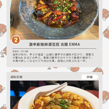
激辛最強麻婆豆腐 炎魔 ENMA
辛活日：2024春
旨味が先行、辛さが猛追！山椒と唐辛子の風味が広がり、語彙力
が奪われるほどの辛さ。素揚げ唐辛子のサクサク食感が絶妙で、
お酒が欲しくなるけど今日は仕事。自制心が試される一杯。
湖南菜館
詳細