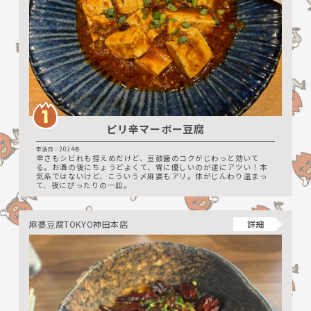
ピリ辛マーボー豆腐
辛活日：2024冬
辛さもシビれも控えめだけど、豆鼓醤のコクがじわっと効いて
る。お酒の後にちょうどよくて、胃に優しいのが逆にアツい！本
気系ではないけど、こういう〆麻婆もアリ。体がじんわり温まっ
て、夜にぴったりの一皿。
麻婆豆腐TOKYO神田本店
詳細