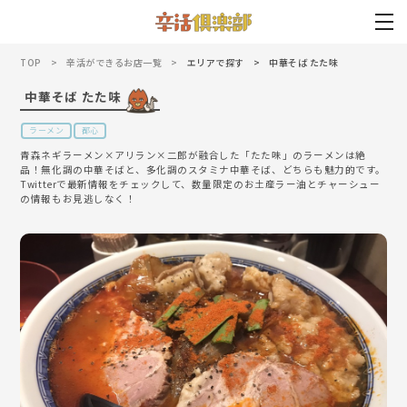
TOP
辛活ができるお店一覧
エリアで探す
中華そば たた味
中華そば たた味
ラーメン
都心
青森ネギラーメン×アリラン×二郎が融合した「たた味」のラーメンは絶
品！無化調の中華そばと、多化調のスタミナ中華そば、どちらも魅力的です。
Twitterで最新情報をチェックして、数量限定のお土産ラー油とチャーシュー
の情報もお見逃しなく！