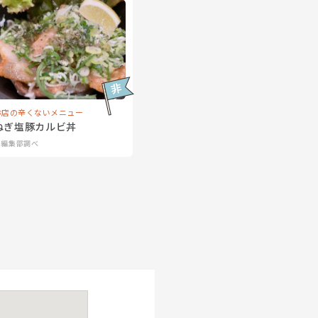
お店の辛くないメニュー
ねぎ塩豚カルビ丼
※編集部調べ