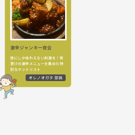
激辛ジャンキー夜会
夜にしか味わえない刺激を！夜
更けの激辛メニューを集めた特
別なホットリスト
オレノオガタ 部員