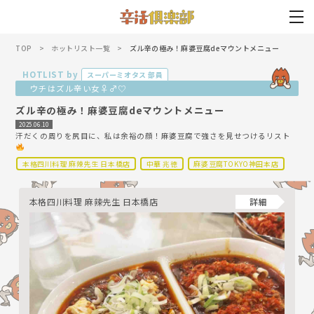
TOP
ホットリスト一覧
ズル辛の極み！麻婆豆腐deマウントメニュー
HOTLIST by
スーパーミオタス 部員
ウチはズル辛い女♀♂♡
ズル辛の極み！麻婆豆腐deマウントメニュー
2025.06.10
汗だくの周りを尻目に、私は余裕の顔！麻婆豆腐で強さを見せつけるリスト
本格四川料理 麻辣先生 日本橋店
中華 兆徳
麻婆豆腐TOKYO神田本店
本格四川料理 麻辣先生 日本橋店
詳細