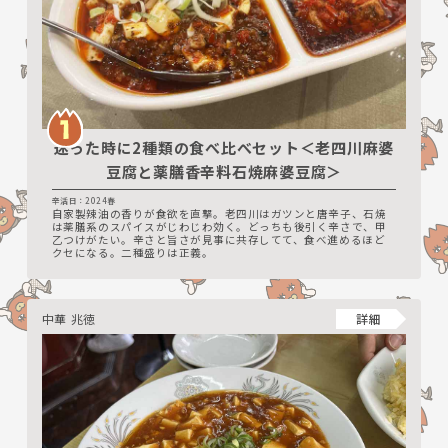
迷った時に2種類の食べ比べセット＜老四川麻婆
豆腐と薬膳香辛料石焼麻婆豆腐＞
辛活日：2024春
自家製辣油の香りが食欲を直撃。老四川はガツンと唐辛子、石焼
は薬膳系のスパイスがじわじわ効く。どっちも後引く辛さで、甲
乙つけがたい。辛さと旨さが見事に共存してて、食べ進めるほど
クセになる。二種盛りは正義。
中華 兆徳
詳細