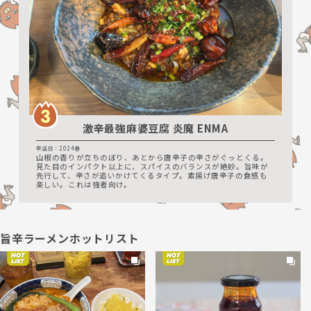
激辛最強麻婆豆腐 炎魔 ENMA
辛活日：2024春
山椒の香りが立ちのぼり、あとから唐辛子の辛さがぐっとくる。
見た目のインパクト以上に、スパイスのバランスが絶妙。旨味が
先行して、辛さが追いかけてくるタイプ。素揚げ唐辛子の食感も
楽しい。これは強者向け。
旨辛ラーメンホットリスト