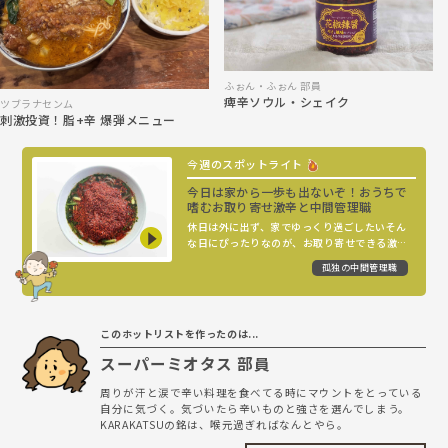
ふぉん・ふぉん 部員
痺辛ソウル・シェイク
ツブラナセンム
刺激投資！脂+辛 爆弾メニュー
今週のスポットライト
今日は家から一歩も出ないぞ！おうちで
嗜むお取り寄せ激辛と中間管理職
休日は外に出ず、家でゆっくり過ごしたいそん
な日にぴったりなのが、お取り寄せできる激辛
グルメ。汗をかきながら辛さと向き合い、舌が
孤独の中間管理職
痺れる刺激を感じつつ、ふと窓の外を眺める今
日は何もしないでいい——そんな贅沢を噛み締め
ながら味わう、おうち激辛の世界へようこそ
このホットリストを作ったのは...
スーパーミオタス 部員
周りが汗と涙で辛い料理を食べてる時にマウントをとっている
自分に気づく。気づいたら辛いものと強さを選んでしまう。
KARAKATSUの銘は、喉元過ぎればなんとやら。